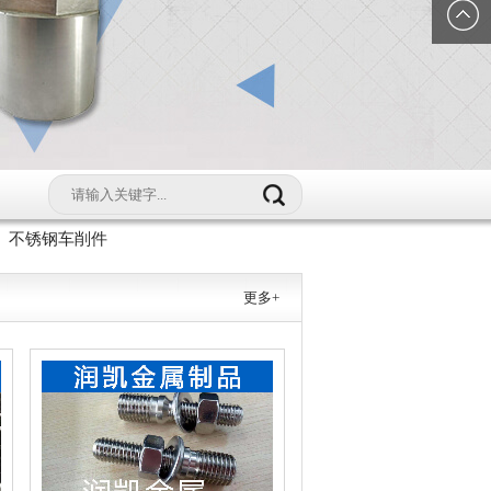
们
QQ客服
不锈钢车削件
更多+