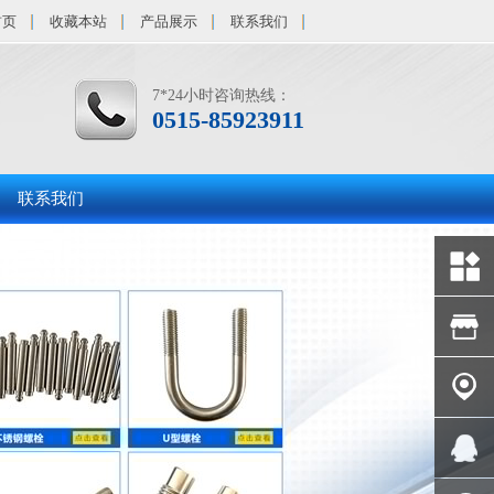
首页
收藏本站
产品展示
联系我们
7*24小时咨询热线：
0515-85923911
联系我们
关于我
们
润凯店
铺
联系我