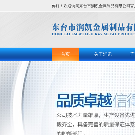
你好！欢迎访问东台市润凯金属制品有限公司官
首页
关于润凯
产