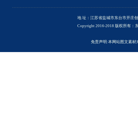
地 址：江苏省盐城市东台市开庄创业园 联
Copyright 2016-2018 
免责声明:本网站图文素材