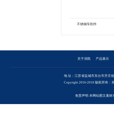
不锈钢车削件
不锈钢车削件
关于润凯
产品展示
地 址：江苏省盐城市东台市开庄创业园 联
Copyright 2016-2018 
免责声明:本网站图文素材